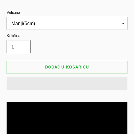
Veličina
Količina
DODAJ U KOŠARICU
Dodavanje
proizvoda
u
košaricu