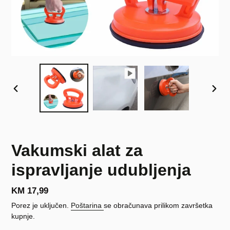
PRETHODNI
SLJE
SLAJD
SLAJ
Vakumski alat za
ispravljanje udubljenja
Redovna
KM 17,99
cijena
Porez je uključen.
Poštarina
se obračunava prilikom završetka
kupnje.