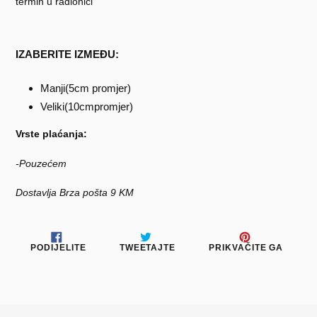
termin u radionici
IZABERITE IZMEĐU
:
Manji(5cm promjer)
Veliki(10cmpromjer)
Vrste plaćanja:
-Pouzećem
Dostavlja Brza pošta 9 KM
PODIJELITE
TWEETAJTE
PRIKV
PODIJELITE
TWEETAJTE
PRIKVAČITE GA
NA
NA
NA
FACEBOOKU
TWITTERU
PINTE