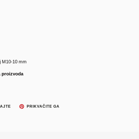
avoj M10-10 mm
a proizvoda
TWEETAJTE
PRIKVAČITE
AJTE
PRIKVAČITE GA
NA
NA
TWITTERU
PINTEREST