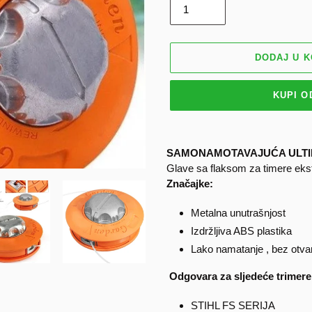
DODAJ U 
KUPI 
Dodavanje
proizvoda
SAMONAMOTAVAJUĆA ULTI
u
Glave sa flaksom za timere ek
košaricu
Značajke:
Metalna unutrašnjost
Izdržljiva ABS plastika
Lako namatanje , bez otva
Odgovara za sljedeće trimere
STIHL FS SERIJA