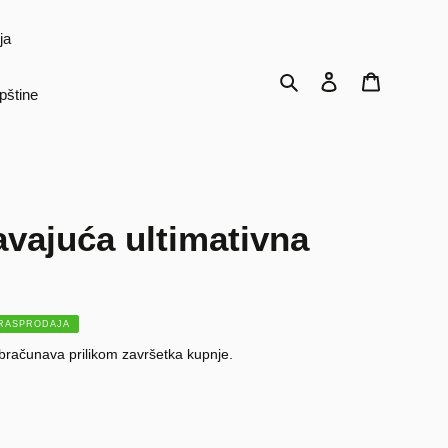
ja
Traži
Prijava
Košarica
pštine
ajuća ultimativna
RASPRODAJA
bračunava prilikom završetka kupnje.