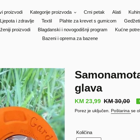
vi proizvodi
Kategorije proizvoda
Crni petak
Alati
Kuhin
Ljepota i zdravlje
Textil
Plahte za krevet s gumicom
Gedžeti
ženiji proizvodi
Blagdanski i novogodišnji program
Kućne potre
Bazeni i oprema za bazene
Samonamotav
glava
Prodajna
KM 23,99
Redovna
KM 30,00
cijena
cijena
Porez je uključen.
Poštarina
se o
Količina