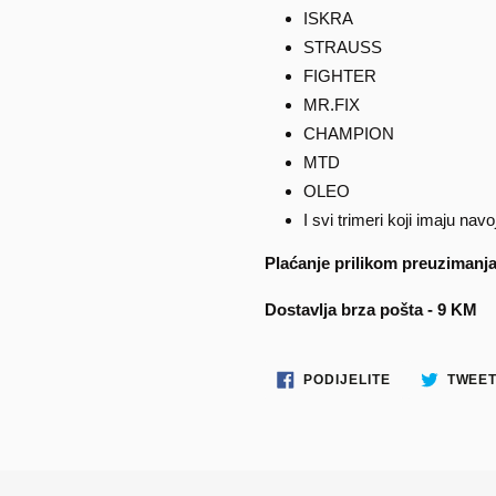
ISKRA
STRAUSS
FIGHTER
MR.FIX
CHAMPION
MTD
OLEO
I svi trimeri koji imaju n
Plaćanje prilikom preuzimanj
Dostavlja brza pošta - 9 KM
PODIJELITE
PODIJELITE
TWEET
NA
FACEBOOKU