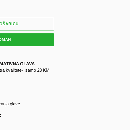
KOŠARICU
ODMAH
MATIVNA GLAVA
stra kvalitete- samo 23 KM
ranja glave
: