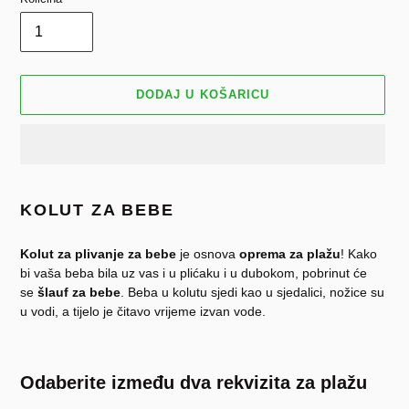
DODAJ U KOŠARICU
Dodavanje
proizvoda
KOLUT ZA BEBE
u
košaricu
Kolut za plivanje za bebe
je osnova
oprema za plažu
! Kako
bi vaša beba bila uz vas i u plićaku i u dubokom, pobrinut će
se
šlauf za bebe
. Beba u kolutu sjedi kao u sjedalici, nožice su
u vodi, a tijelo je čitavo vrijeme izvan vode.
Odaberite između dva rekvizita za plažu