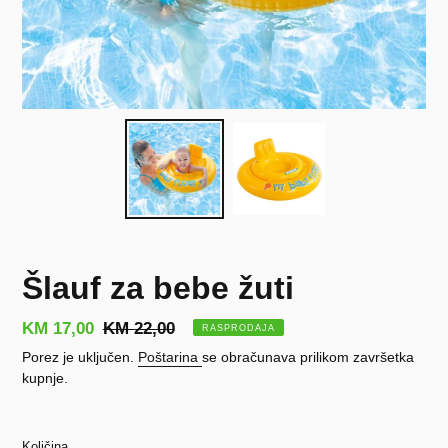
Šlauf za bebe žuti
Prodajna
KM 17,00
Redovna
KM 22,00
RASPRODAJA
cijena
cijena
Porez je uključen.
Poštarina
se obračunava prilikom završetka
kupnje.
Količina