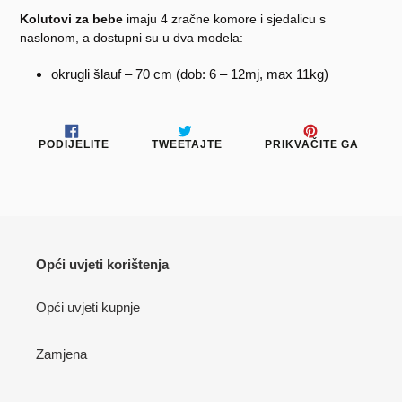
Kolutovi za bebe
imaju 4 zračne komore i sjedalicu s
naslonom, a dostupni su u dva modela:
okrugli šlauf – 70 cm (dob: 6 – 12mj, max 11kg)
PODIJELITE
TWEETAJTE
PRIKV
PODIJELITE
TWEETAJTE
PRIKVAČITE GA
NA
NA
NA
FACEBOOKU
TWITTERU
PINTE
Opći uvjeti korištenja
Opći uvjeti kupnje
Zamjena