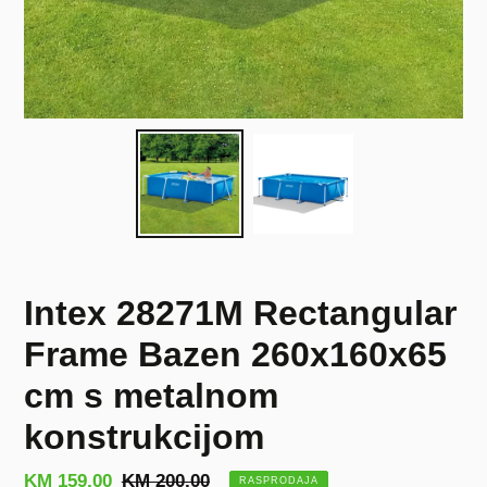
Intex 28271M Rectangular
Frame Bazen 260x160x65
cm s metalnom
konstrukcijom
Prodajna
KM 159,00
Redovna
KM 200,00
RASPRODAJA