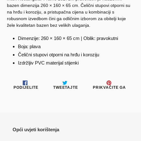
bazen dimenzija 260 × 160 × 65 cm. Čelični stupovi otporni su
na hrđu i koroziju, a pristupačna cijena u kombinaciji s
robusnom izvedbom čini ga odličnim izborom za obitelji koje
žele kvalitetan bazen bez velikih ulaganja.
Dimenzije: 260 × 160 × 65 cm | Oblik: pravokutni
Boja: plava
Čelični stupovi otporni na hrđu i koroziju
Izdržljiv PVC materijal stijenki
PODIJELITE
TWEETAJTE
PRIKV
PODIJELITE
TWEETAJTE
PRIKVAČITE GA
NA
NA
NA
FACEBOOKU
TWITTERU
PINTE
Opći uvjeti korištenja