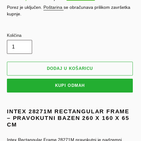
cijena
cijena
Porez je uključen.
Poštarina
se obračunava prilikom završetka
kupnje.
Količina
DODAJ U KOŠARICU
KUPI ODMAH
Dodavanje
proizvoda
INTEX 28271M RECTANGULAR FRAME
u
– PRAVOKUTNI BAZEN 260 X 160 X 65
košaricu
CM
Intex Rectangular Frame 28271M pravokutni je nadzemni