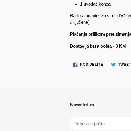
1 uvođač konca
Radi na adapter za struju DC 6V
uključene).
Plaćanje prilikom preuzimanj
Dostavlja brza pošta - 9 KM
PODIJELITE
PODIJELITE
TWEET
NA
FACEBOOKU
Newsletter