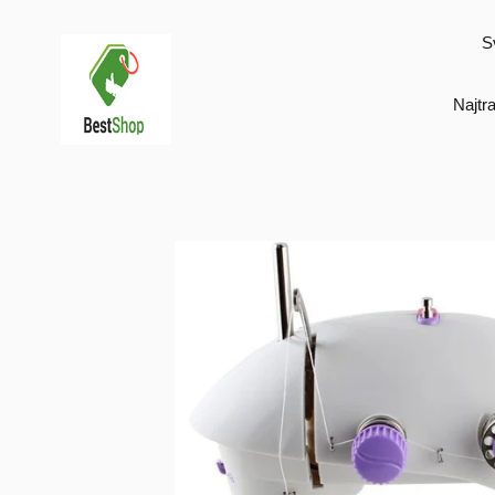
Preskoči
na
S
sadržaj
Najtra