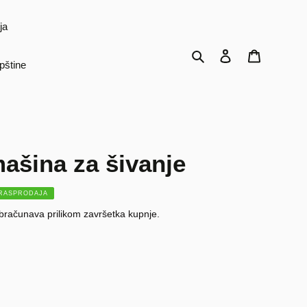
ja
Traži
Prijava
Košarica
pštine
ašina za šivanje
RASPRODAJA
bračunava prilikom završetka kupnje.