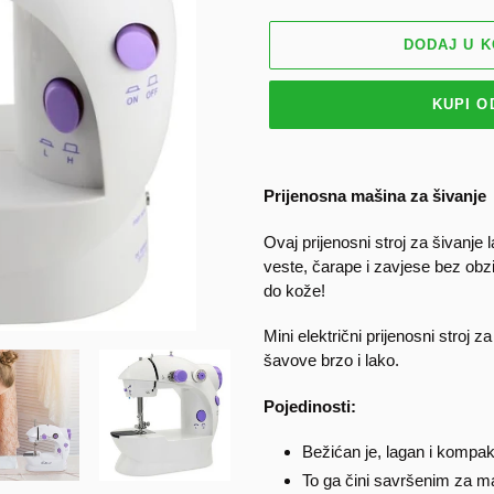
DODAJ U 
KUPI 
Dodavanje
proizvoda
Prijenosna mašina za šivanje
u
košaricu
Ovaj prijenosni stroj za šivanje 
veste, čarape i zavjese bez obzi
do kože!
Mini električni prijenosni stroj 
šavove brzo i lako.
Pojedinosti:
Bežićan je, lagan i kompa
To ga čini savršenim za m