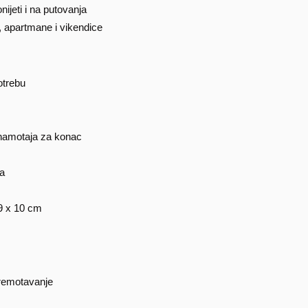
jeti i na putovanja
 apartmane i vikendice
otrebu
 namotaja za konac
na
19 x 10 cm
premotavanje