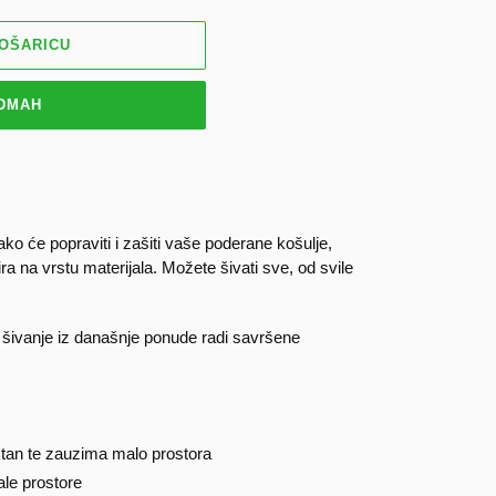
KOŠARICU
ODMAH
lako će popraviti i zašiti vaše poderane košulje,
ra na vrstu materijala. Možete šivati sve, od svile
za šivanje iz današnje ponude radi savršene
ktan te zauzima malo prostora
ale prostore