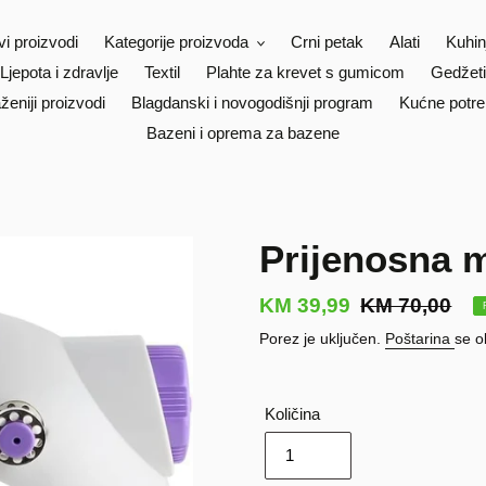
vi proizvodi
Kategorije proizvoda
Crni petak
Alati
Kuhin
Ljepota i zdravlje
Textil
Plahte za krevet s gumicom
Gedžeti
ženiji proizvodi
Blagdanski i novogodišnji program
Kućne potre
Bazeni i oprema za bazene
Prijenosna m
Prodajna
KM 39,99
Redovna
KM 70,00
cijena
cijena
Porez je uključen.
Poštarina
se o
Količina