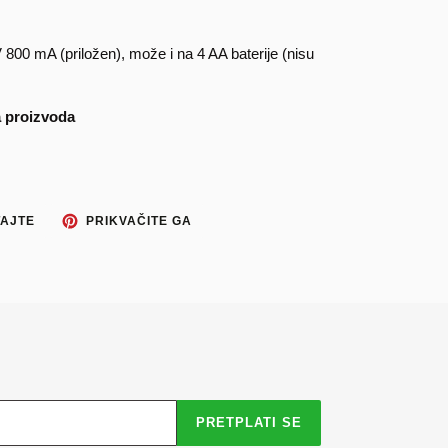
 800 mA (priložen), može i na 4 AA baterije (nisu
a proizvoda
TWEETAJTE
PRIKVAČITE
AJTE
PRIKVAČITE GA
NA
NA
TWITTERU
PINTEREST
PRETPLATI SE