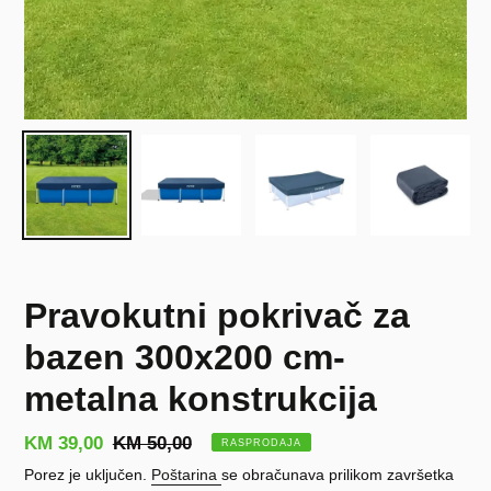
Pravokutni pokrivač za
bazen 300x200 cm-
metalna konstrukcija
Prodajna
KM 39,00
Redovna
KM 50,00
RASPRODAJA
cijena
cijena
Porez je uključen.
Poštarina
se obračunava prilikom završetka