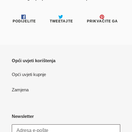
PODIJELITE
TWEETAJTE
PRIKV
PODIJELITE
TWEETAJTE
PRIKVAČITE GA
NA
NA
NA
FACEBOOKU
TWITTERU
PINTE
Opći uvjeti korištenja
Opći uvjeti kupnje
Zamjena
Newsletter