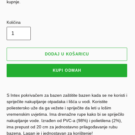
kupnje.
Količina
DODAJ U KOŠARICU
KUPI ODMAH
Dodavanje
proizvoda
S Intex pokrivačem za bazen zaštitite bazen kada se ne koristi i
u
spriječite nakupljanje otpadaka i lišća u vodi. Koristite
košaricu
poliestersko uže da ga vežete i spriječite da leti u lošim
vremenskim uvjetima. Ima drenažne rupe kako bi se spriječilo
nakupljanje vode. Izrađen od PVC-a (98%) i polietilena (2%),
ima prepust od 20 cm za jednostavno prilagođavanje rubu
bazena. Lagan je i jednostavan za korištenje!