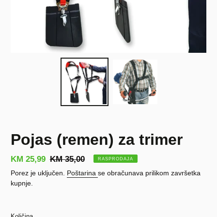
Pojas (remen) za trimer
Prodajna
KM 25,99
Redovna
KM 35,00
RASPRODAJA
cijena
cijena
Porez je uključen.
Poštarina
se obračunava prilikom završetka
kupnje.
Količina