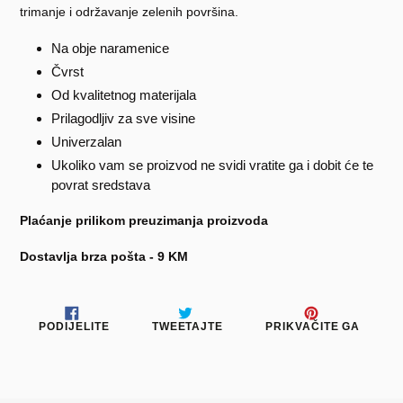
trimanje i održavanje zelenih površina.
Na obje naramenice
Čvrst
Od kvalitetnog materijala
Prilagodljiv za sve visine
Univerzalan
Ukoliko vam se proizvod ne svidi vratite ga i dobit će te
povrat sredstava
Plaćanje prilikom preuzimanja proizvoda
Dostavlja brza pošta - 9 KM
PODIJELITE
TWEETAJTE
PRIKV
PODIJELITE
TWEETAJTE
PRIKVAČITE GA
NA
NA
NA
FACEBOOKU
TWITTERU
PINTE