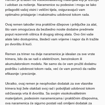
i udoban za nošenje. Naramenice su podesive i mogu se lako
prilagoditi vašoj visini i veličini tijela, osiguravajući vam
optimalno pristajanje i maksimalnu udobnost tokom rada.
Ovaj remen također ima praktične džepove i priključke za alat,
što vam omogućava da bezbedno nosite dodatne predmete
poput rezervnih oštrica ili drugog sitnog alata. Ovo čini vaše
alate lako dostupnima, štedeći vam vrijeme i napor da ih tražite
po dvorištu ili kući.
Remen za trimer na dvije naramenice je idealan za sve vrste
trimera, bilo da se radi o električnom, benzinskom ili
akumulatorskom modelu. Ne samo da će vam pružiti dodatnu
podršku i udobnost tokom rada, već će vam pomoći da radite
efikasnije i preciznije.
Ukratko, ovaj remen je neophodan dodatak za sve vlasnike
trimera koji žele olakšati svoj rad i poboljšati udobnost tokom
održavanja vrta ili dvorišta. Sa svojim visokokvalitetnim
materijalom, podesivim naramenicama i praktičnim džepovima,
ova naramenica će sigurno postati vaš omiljeni dodatak za