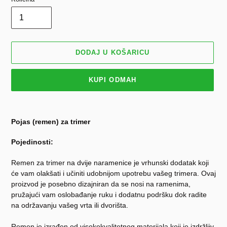
DODAJ U KOŠARICU
KUPI ODMAH
Dodavanje
proizvoda
Pojas (remen) za trimer
u
košaricu
Pojedinosti:
Remen za trimer na dvije naramenice je vrhunski dodatak koji
će vam olakšati i učiniti udobnijom upotrebu vašeg trimera. Ovaj
proizvod je posebno dizajniran da se nosi na ramenima,
pružajući vam oslobađanje ruku i dodatnu podršku dok radite
na održavanju vašeg vrta ili dvorišta.
Remen je izrađen od visokokvalitetnog materijala koji je izdržljiv