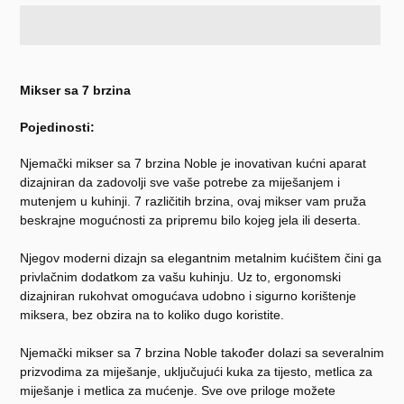
Dodavanje
proizvoda
Mikser sa 7 brzina
u
košaricu
Pojedinosti:
Njemački mikser sa 7 brzina Noble je inovativan kućni aparat
dizajniran da zadovolji sve vaše potrebe za miješanjem i
mutenjem u kuhinji. 7 različitih brzina, ovaj mikser vam pruža
beskrajne mogućnosti za pripremu bilo kojeg jela ili deserta.
Njegov moderni dizajn sa elegantnim metalnim kućištem čini ga
privlačnim dodatkom za vašu kuhinju. Uz to, ergonomski
dizajniran rukohvat omogućava udobno i sigurno korištenje
miksera, bez obzira na to koliko dugo koristite.
Njemački mikser sa 7 brzina Noble također dolazi sa severalnim
prizvodima za miješanje, uključujući kuka za tijesto, metlica za
miješanje i metlica za mućenje. Sve ove priloge možete