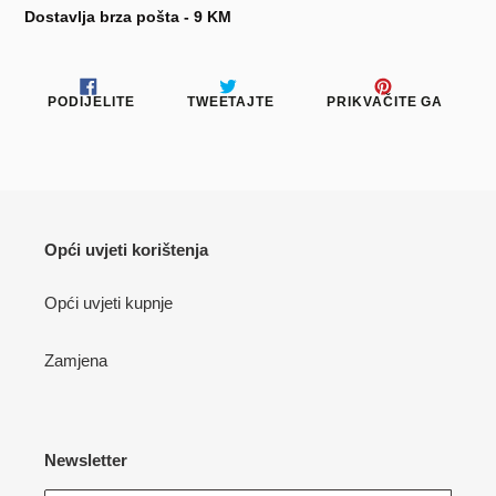
Dostavlja brza pošta - 9 KM
PODIJELITE
TWEETAJTE
PRIKV
PODIJELITE
TWEETAJTE
PRIKVAČITE GA
NA
NA
NA
FACEBOOKU
TWITTERU
PINTE
Opći uvjeti korištenja
Opći uvjeti kupnje
Zamjena
Newsletter