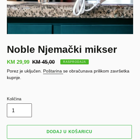
Noble Njemački mikser
Prodajna
KM 29,99
Redovna
KM 45,00
RASPRODAJA
cijena
cijena
Porez je uključen.
Poštarina
se obračunava prilikom završetka
kupnje.
Količina
DODAJ U KOŠARICU