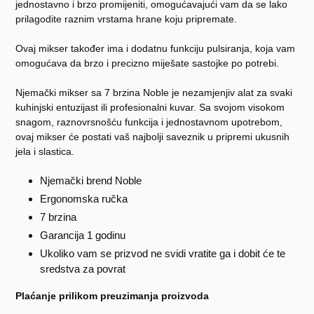
jednostavno i brzo promijeniti, omogućavajući vam da se lako
prilagodite raznim vrstama hrane koju pripremate.
Ovaj mikser također ima i dodatnu funkciju pulsiranja, koja vam
omogućava da brzo i precizno miješate sastojke po potrebi.
Njemački mikser sa 7 brzina Noble je nezamjenjiv alat za svaki
kuhinjski entuzijast ili profesionalni kuvar. Sa svojom visokom
snagom, raznovrsnošću funkcija i jednostavnom upotrebom,
ovaj mikser će postati vaš najbolji saveznik u pripremi ukusnih
jela i slastica.
Njemački brend Noble
Ergonomska ručka
7 brzina
Garancija 1 godinu
Ukoliko vam se prizvod ne svidi vratite ga i dobit će te
sredstva za povrat
Plaćanje prilikom preuzimanja proizvoda