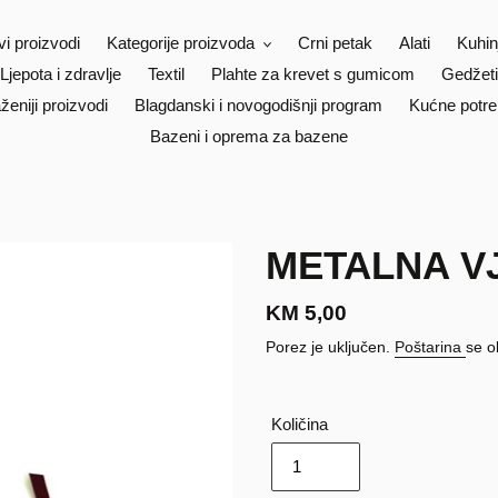
vi proizvodi
Kategorije proizvoda
Crni petak
Alati
Kuhin
Ljepota i zdravlje
Textil
Plahte za krevet s gumicom
Gedžeti
ženiji proizvodi
Blagdanski i novogodišnji program
Kućne potre
Bazeni i oprema za bazene
METALNA VJ
Redovna
KM 5,00
cijena
Porez je uključen.
Poštarina
se o
Količina