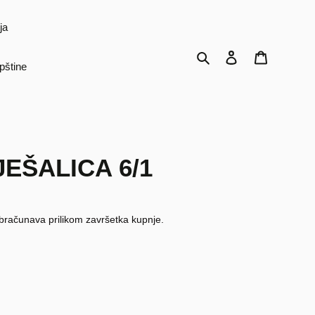
ja
Traži
Prijava
Košarica
pštine
EŠALICA 6/1
bračunava prilikom završetka kupnje.