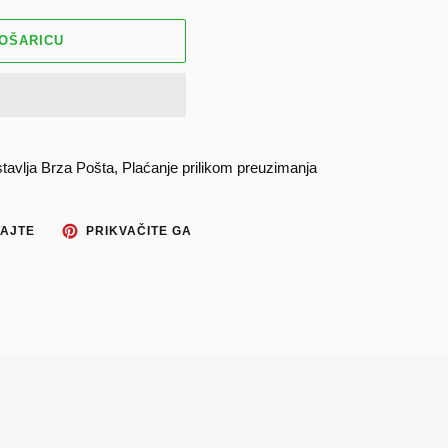
KOŠARICU
lja Brza Pošta, Plaćanje prilikom preuzimanja
TWEETAJTE
PRIKVAČITE
AJTE
PRIKVAČITE GA
NA
NA
TWITTERU
PINTEREST