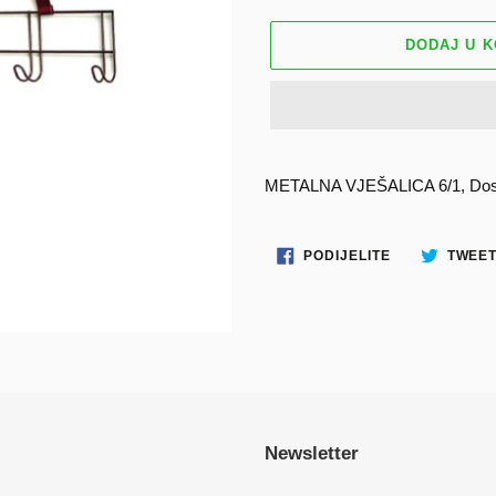
DODAJ U 
Dodavanje
proizvoda
METALNA VJEŠALICA 6/1, Dostav
u
košaricu
PODIJELITE
PODIJELITE
TWEET
NA
FACEBOOKU
Newsletter