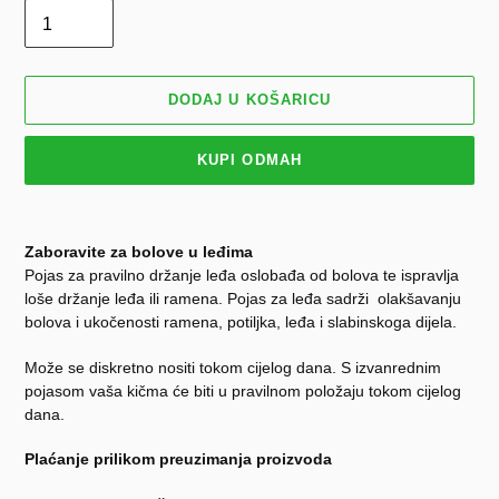
DODAJ U KOŠARICU
KUPI ODMAH
Dodavanje
proizvoda
Zaboravite za bolove u leđima
u
Pojas za pravilno držanje leđa oslobađa od bolova te ispravlja
košaricu
loše držanje leđa ili ramena. Pojas za leđa sadrži olakšavanju
bolova i ukočenosti ramena, potiljka, leđa i slabinskoga dijela.
Može se diskretno nositi tokom cijelog dana. S izvanrednim
pojasom vaša kičma će biti u pravilnom položaju tokom cijelog
dana.
Plaćanje prilikom preuzimanja proizvoda