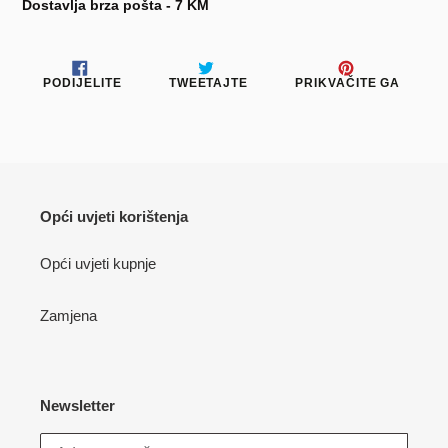
Dostavlja brza pošta - 7 KM
PODIJELITE
TWEETAJTE
PRIKV
PODIJELITE
TWEETAJTE
PRIKVAČITE GA
NA
NA
NA
FACEBOOKU
TWITTERU
PINTE
Opći uvjeti korištenja
Opći uvjeti kupnje
Zamjena
Newsletter