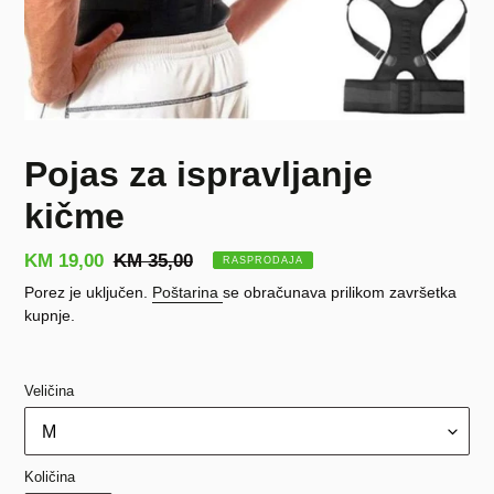
Pojas za ispravljanje
kičme
Prodajna
KM 19,00
Redovna
KM 35,00
RASPRODAJA
cijena
cijena
Porez je uključen.
Poštarina
se obračunava prilikom završetka
kupnje.
Veličina
Količina