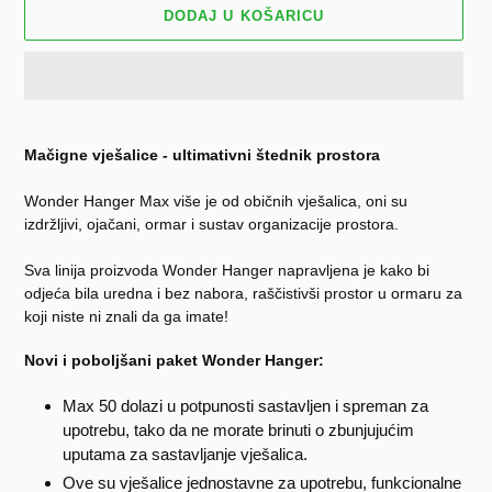
DODAJ U KOŠARICU
Dodavanje
proizvoda
Mačigne vješalice - ultimativni štednik prostora
u
košaricu
Wonder Hanger Max više je od običnih vješalica, oni su
izdržljivi, ojačani, ormar i sustav organizacije prostora.
Sva linija proizvoda Wonder Hanger napravljena je kako bi
odjeća bila uredna i bez nabora, raščistivši prostor u ormaru za
koji niste ni znali da ga imate!
Novi i poboljšani paket Wonder Hanger:
Max 50 dolazi u potpunosti sastavljen i spreman za
upotrebu, tako da ne morate brinuti o zbunjujućim
uputama za sastavljanje vješalica.
Ove su vješalice jednostavne za upotrebu, funkcionalne