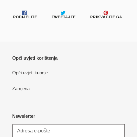
PODIJELITE
TWEETAJTE
PRIKV
PODIJELITE
TWEETAJTE
PRIKVAČITE GA
NA
NA
NA
FACEBOOKU
TWITTERU
PINTE
Opći uvjeti korištenja
Opći uvjeti kupnje
Zamjena
Newsletter