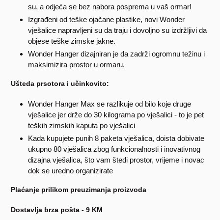
su, a odjeća se bez nabora posprema u vaš ormar!
Izgrađeni od teške ojačane plastike, novi Wonder
vješalice napravljeni su da traju i dovoljno su izdržljivi da
objese teške zimske jakne.
Wonder Hanger dizajniran je da zadrži ogromnu težinu i
maksimizira prostor u ormaru.
Ušteda prsotora i učinkovito:
Wonder Hanger Max se razlikuje od bilo koje druge
vješalice jer drže do 30 kilograma po vješalici - to je pet
teških zimskih kaputa po vješalici
Kada kupujete punih 8 paketa vješalica, doista dobivate
ukupno 80 vješalica zbog funkcionalnosti i inovativnog
dizajna vješalica, što vam štedi prostor, vrijeme i novac
dok se uredno organizirate
Plaćanje prilikom preuzimanja proizvoda
Dostavlja brza pošta - 9 KM