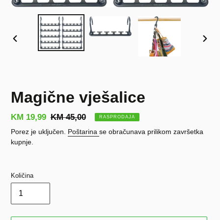
PRETHODNI
SLJE
SLAJD
SLAJ
Magične vješalice
Prodajna
KM 19,99
Redovna
KM 45,00
RASPRODAJA
cijena
cijena
Porez je uključen.
Poštarina
se obračunava prilikom završetka
kupnje.
Količina