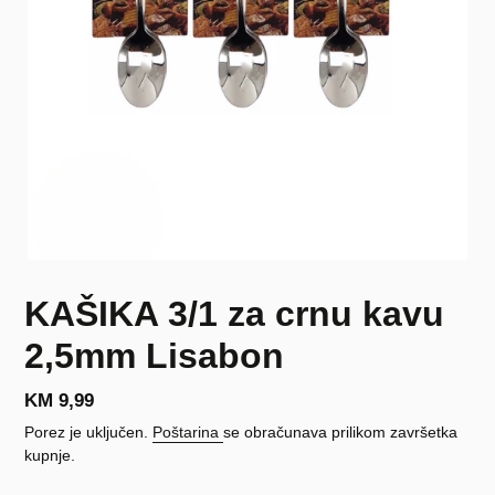
KAŠIKA 3/1 za crnu kavu
2,5mm Lisabon
Redovna
KM 9,99
cijena
Porez je uključen.
Poštarina
se obračunava prilikom završetka
kupnje.