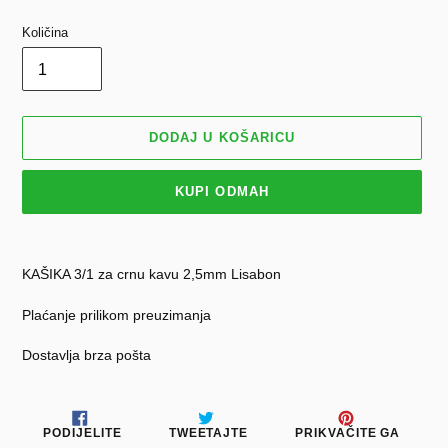
Količina
DODAJ U KOŠARICU
KUPI ODMAH
Dodavanje
proizvoda
KAŠIKA 3/1 za crnu kavu 2,5mm Lisabon
u
košaricu
Plaćanje prilikom preuzimanja
Dostavlja brza pošta
PODIJELITE
TWEETAJTE
PRIKV
PODIJELITE
TWEETAJTE
PRIKVAČITE GA
NA
NA
NA