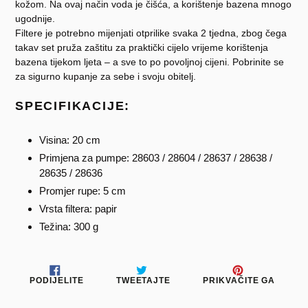
kožom. Na ovaj način voda je čišća, a korištenje bazena mnogo
ugodnije.
Filtere je potrebno mijenjati otprilike svaka 2 tjedna, zbog čega
takav set pruža zaštitu za praktički cijelo vrijeme korištenja
bazena tijekom ljeta – a sve to po povoljnoj cijeni. Pobrinite se
za sigurno kupanje za sebe i svoju obitelj.
SPECIFIKACIJE:
Visina: 20 cm
Primjena za pumpe: 28603 / 28604 / 28637 / 28638 /
28635 / 28636
Promjer rupe: 5 cm
Vrsta filtera: papir
Težina: 300 g
PODIJELITE
TWEETAJTE
PRIKV
PODIJELITE
TWEETAJTE
PRIKVAČITE GA
NA
NA
NA
FACEBOOKU
TWITTERU
PINTE