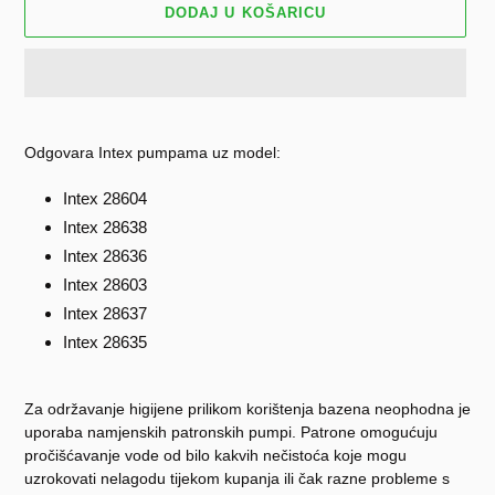
DODAJ U KOŠARICU
Dodavanje
proizvoda
Odgovara Intex pumpama uz model:
u
košaricu
Intex 28604
Intex 28638
Intex 28636
Intex 28603
Intex 28637
Intex 28635
Za održavanje higijene prilikom korištenja bazena neophodna je
uporaba namjenskih patronskih pumpi. Patrone omogućuju
pročišćavanje vode od bilo kakvih nečistoća koje mogu
uzrokovati nelagodu tijekom kupanja ili čak razne probleme s