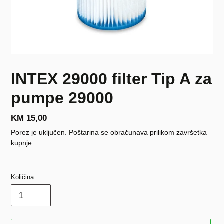
INTEX 29000 filter Tip A za
pumpe 29000
Redovna
KM 15,00
cijena
Porez je uključen.
Poštarina
se obračunava prilikom završetka
kupnje.
Količina