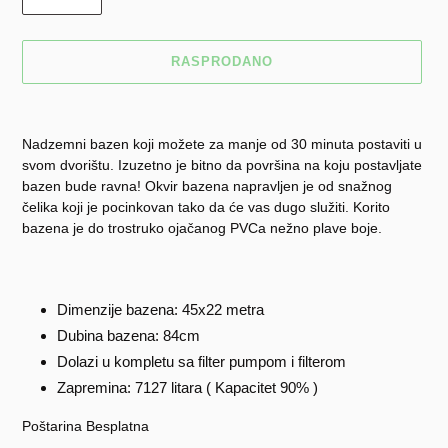
RASPRODANO
Dodavanje
proizvoda
Nadzemni bazen koji možete za manje od 30 minuta postaviti u
u
svom dvorištu. Izuzetno je bitno da površina na koju postavljate
košaricu
bazen bude ravna! Okvir bazena napravljen je od snažnog
čelika koji je pocinkovan tako da će vas dugo služiti. Korito
bazena je do trostruko ojačanog PVCa nežno plave boje.
Dimenzije bazena: 45x22 metra
Dubina bazena: 84cm
Dolazi u kompletu sa filter pumpom i filterom
Zapremina: 7127 litara ( Kapacitet 90% )
Poštarina Besplatna