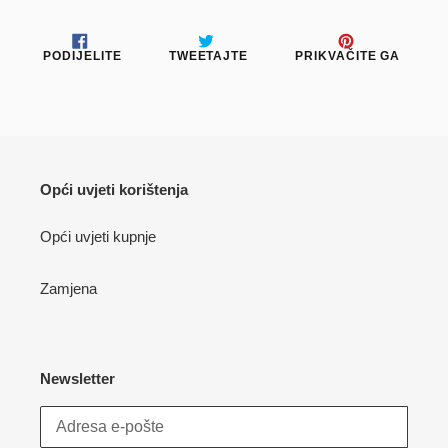
PODIJELITE
TWEETAJTE
PRIKV
PODIJELITE
TWEETAJTE
PRIKVAČITE GA
NA
NA
NA
FACEBOOKU
TWITTERU
PINTE
Opći uvjeti korištenja
Opći uvjeti kupnje
Zamjena
Newsletter