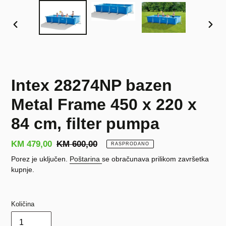
PRETHODNI
SLJE
SLAJD
SLAJ
Intex 28274NP bazen
Metal Frame 450 x 220 x
84 cm, filter pumpa
Prodajna
KM 479,00
Redovna
KM 600,00
RASPRODANO
cijena
cijena
Porez je uključen.
Poštarina
se obračunava prilikom završetka
kupnje.
Količina