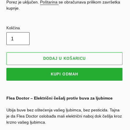
cijena
cijena
Porez je uključen.
Poštarina
se obračunava prilikom završetka
kupnje.
Količina
DODAJ U KOŠARICU
KUPI ODMAH
Dodavanje
proizvoda
Flea Doctor – Električni češalj protiv buva za ljubimce
u
košaricu
Ubija buve bez oštećenja vašeg ljubimca, bez pesticida. Tajna
je da Flea Doctor oslobađa mali električni naboj dok češlja kroz
krzno vašeg ljubimca.