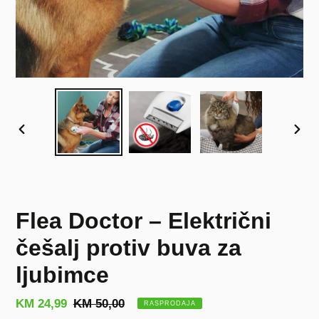
PRETHODNI
SLJE
SLAJD
SLAJ
Flea Doctor – Električni
češalj protiv buva za
ljubimce
Prodajna
KM 24,99
Redovna
KM 50,00
RASPRODAJA