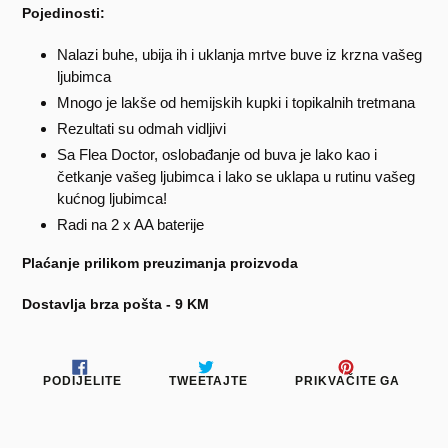
Pojedinosti:
Nalazi buhe, ubija ih i uklanja mrtve buve iz krzna vašeg
ljubimca
Mnogo je lakše od hemijskih kupki i topikalnih tretmana
Rezultati su odmah vidljivi
Sa Flea Doctor, oslobađanje od buva je lako kao i
četkanje vašeg ljubimca i lako se uklapa u rutinu vašeg
kućnog ljubimca!
Radi na 2 x AA baterije
Plaćanje prilikom preuzimanja proizvoda
Dostavlja brza pošta - 9 KM
PODIJELITE
TWEETAJTE
PRIKV
PODIJELITE
TWEETAJTE
PRIKVAČITE GA
NA
NA
NA
FACEBOOKU
TWITTERU
PINTE