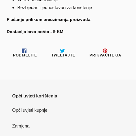
Bezbjedan i jednostavan za korištenje
Plaćanje prilikom preuzimanja proizvoda
Dostavlja brza pošta - 9 KM
PODIJELITE
TWEETAJTE
PRIKV
PODIJELITE
TWEETAJTE
PRIKVAČITE GA
NA
NA
NA
FACEBOOKU
TWITTERU
PINTE
Opći uvjeti korištenja
Opći uvjeti kupnje
Zamjena