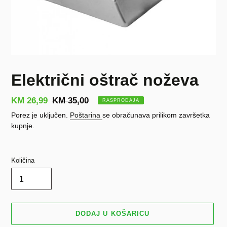
Električni oštrač noževa
Prodajna
KM 26,99
Redovna
KM 35,00
RASPRODAJA
cijena
cijena
Porez je uključen.
Poštarina
se obračunava prilikom završetka
kupnje.
Količina
DODAJ U KOŠARICU