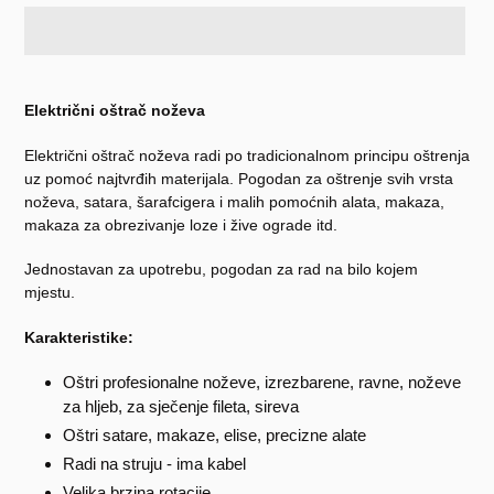
Dodavanje
proizvoda
Električni oštrač noževa
u
košaricu
Električni oštrač noževa
radi po tradicionalnom principu oštrenja
uz pomoć najtvrđih materijala. Pogodan za oštrenje svih vrsta
noževa, satara, šarafcigera i malih pomoćnih alata, makaza,
makaza za obrezivanje loze i žive ograde itd.
Jednostavan za upotrebu, pogodan za rad na bilo kojem
mjestu.
Karakteristike:
Oštri profesionalne noževe, izrezbarene, ravne, noževe
za hljeb, za sječenje fileta, sireva
Oštri satare, makaze, elise, precizne alate
Radi na struju - ima kabel
Velika brzina rotacije