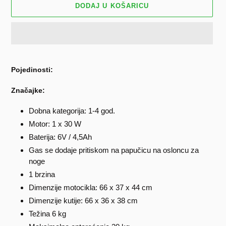
DODAJ U KOŠARICU
Dodavanje
proizvoda
Pojedinosti:
u
košaricu
Značajke:
Dobna kategorija: 1-4 god.
Motor: 1 x 30 W
Baterija: 6V / 4,5Ah
Gas se dodaje pritiskom na papučicu na osloncu za
noge
1 brzina
Dimenzije motocikla: 66 x 37 x 44 cm
Dimenzije kutije: 66 x 36 x 38 cm
Težina 6 kg