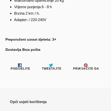
Maksimalno opterećenje 20 kg
Vrijeme punjenja 6 - 8 h
Brzina 2 km / h.
Adapter: / 220-240V
Preporučeni uzrast djeteta: 3+
Dostavlja Brza pošta
PODIJELITE
TWEETAJTE
PRIKV
PODIJELITE
TWEETAJTE
PRIKVAČITE GA
NA
NA
NA
FACEBOOKU
TWITTERU
PINTE
Opći uvjeti korištenja