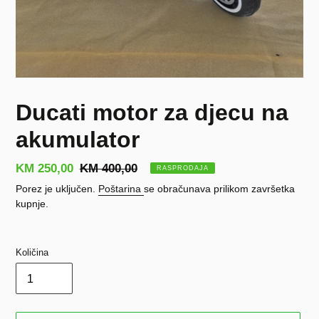
Ducati motor za djecu na
akumulator
Prodajna
KM 250,00
Redovna
KM 400,00
RASPRODAJA
cijena
cijena
Porez je uključen.
Poštarina
se obračunava prilikom završetka
kupnje.
Količina