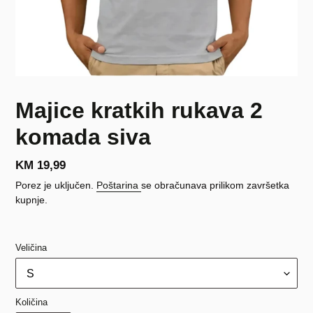
Majice kratkih rukava 2
komada siva
Redovna
KM 19,99
cijena
Porez je uključen.
Poštarina
se obračunava prilikom završetka
kupnje.
Veličina
Količina