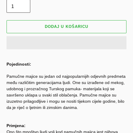
DODAJ U KOŠARICU
Dodavanje
proizvoda
Pojedinosti:
u
košaricu
Pamučne majice su jedan od najpopularnijih odjevnih predmeta
među različitim generacijama ljudi. One su izrađene od mekog,
udobnog i prozračnog Turskog pamuka- materijala koji se
savršeno uklapa u svaki stil oblačenja. Pamučne majice su
izuzetno prilagodljive i mogu se nositi tijekom cijele godine, bilo
da je riječ o ljetnim ili zimskim danima.
Primjena:
Ono što mnoštvo ljudi voli kod pamučnih majica jest njihova