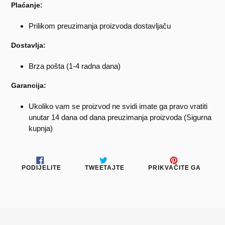
Plaćanje:
Prilikom preuzimanja proizvoda dostavljaču
Dostavlja:
Brza pošta (1-4 radna dana)
Garancija:
Ukoliko vam se proizvod ne svidi imate ga pravo vratiti
unutar 14 dana od dana preuzimanja proizvoda (Sigurna
kupnja)
PODIJELITE
TWEETAJTE
PRIKV
PODIJELITE
TWEETAJTE
PRIKVAČITE GA
NA
NA
NA
FACEBOOKU
TWITTERU
PINTE