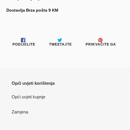
Dostavlja Brza pošta 9 KM
PODIJELITE
TWEETAJTE
PRIKV
PODIJELITE
TWEETAJTE
PRIKVAČITE GA
NA
NA
NA
FACEBOOKU
TWITTERU
PINTE
Opći uvjeti korištenja
Opći uvjeti kupnje
Zamjena