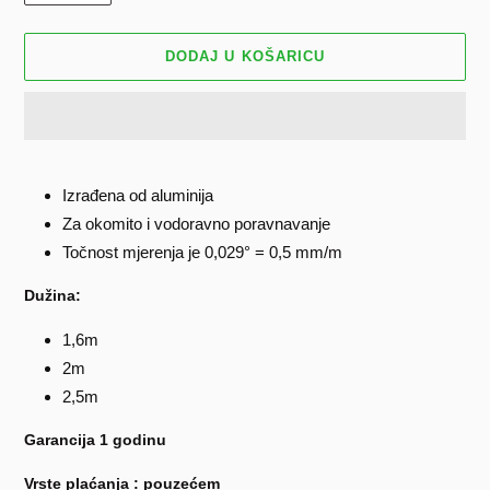
DODAJ U KOŠARICU
Dodavanje
proizvoda
Izrađena od aluminija
u
Za okomito i vodoravno poravnavanje
košaricu
Točnost mjerenja je 0,029° = 0,5 mm/m
Dužina:
1,6m
2m
2,5m
Garancija 1 godinu
Vrste plaćanja : pouzećem