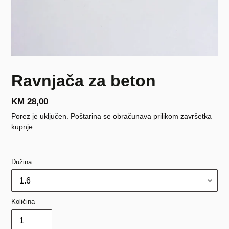
Ravnjača za beton
Redovna
KM 28,00
cijena
Porez je uključen.
Poštarina
se obračunava prilikom završetka
kupnje.
Dužina
Količina