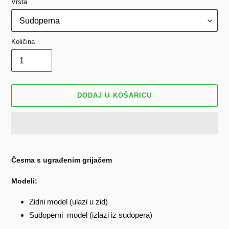
Vrsta
Količina
DODAJ U KOŠARICU
Dodavanje
proizvoda
Česma s ugrađenim grijačem
u
košaricu
Modeli:
Zidni model (ulazi u zid)
Sudoperni
model (izlazi iz sudopera)