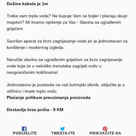
Dužina kabela je 1m
Treba vam topla voda? Ne kupuje Vam se bojler i plaćaju skupi
majstori? Mi imamo riješenje za Vas - Slavina sa ugrađenim
grijačem
Savršen aparat za brzo zagrijavanje vode jer je jednostavan za
korištenje i modernog izgleda.
Naručite slavinu sa ugrađenim grijačem za brzo zagrijavanje
vode koja će u nekoliko trenutaka zagrijati vodu u
neograničenim količinama!
Jednostavno je postavite na vaš kuhinjski slivnik, uključite je u
utičnicu i imate toplu vodu.
Plaćanje prilikom preuzimanja proizvoda
Dostavlja brza pošta - 9 KM
PODIJELITE
TWEETAJTE
PRIKV
PODIJELITE
TWEETAJTE
PRIKVAČITE GA