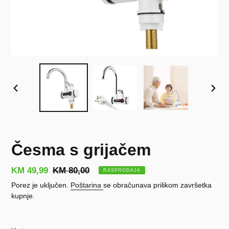
PRETHODNI
SLJE
SLAJD
SLAJ
Česma s grijačem
Prodajna
KM 49,99
Redovna
KM 80,00
RASPRODAJA
cijena
cijena
Porez je uključen.
Poštarina
se obračunava prilikom završetka
kupnje.