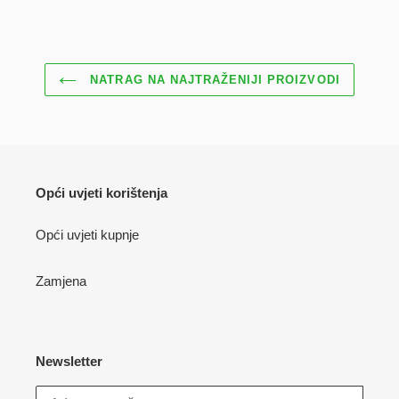
NA
NA
NA
FACEBOOKU
TWITTERU
PINTE
NATRAG NA NAJTRAŽENIJI PROIZVODI
Opći uvjeti korištenja
Opći uvjeti kupnje
Zamjena
Newsletter