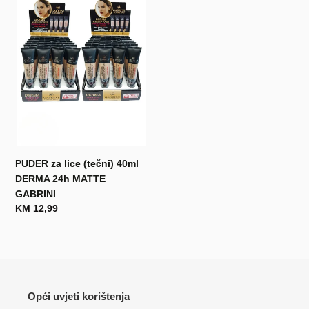
j
lice
(tečni)
a
40ml
DERMA
:
24h
MATTE
GABRINI
PUDER za lice (tečni) 40ml
DERMA 24h MATTE
GABRINI
Redovna
KM 12,99
cijena
Opći uvjeti korištenja