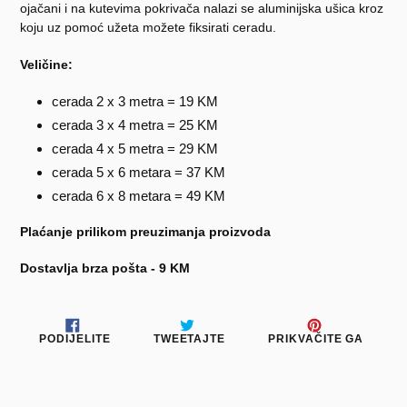
ojačani i na kutevima pokrivača nalazi se aluminijska ušica kroz
koju uz pomoć užeta možete fiksirati ceradu.
Veličine:
cerada 2 x 3 metra = 19 KM
cerada 3 x 4 metra = 25 KM
cerada 4 x 5 metra = 29 KM
cerada 5 x 6 metara = 37 KM
cerada 6 x 8 metara = 49 KM
Plaćanje prilikom preuzimanja proizvoda
Dostavlja brza pošta - 9 KM
PODIJELITE
TWEETAJTE
PRIKV
PODIJELITE
TWEETAJTE
PRIKVAČITE GA
NA
NA
NA
FACEBOOKU
TWITTERU
PINTE