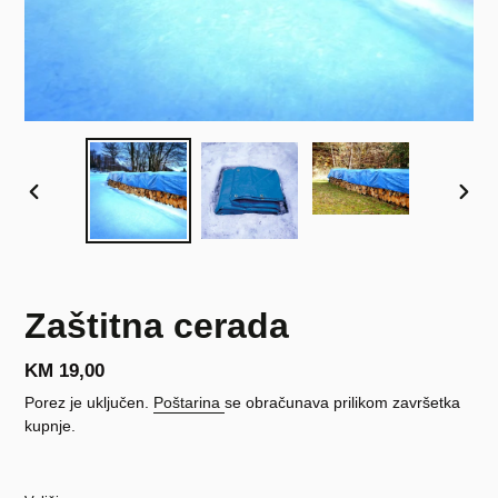
PRETHODNI
SLJE
SLAJD
SLAJ
Zaštitna cerada
Redovna
KM 19,00
cijena
Porez je uključen.
Poštarina
se obračunava prilikom završetka
kupnje.