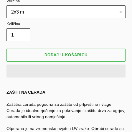
Veličina
Količina
DODAJ U KOŠARICU
Dodavanje
proizvoda
ZAŠTITNA CERADA
u
košaricu
Zaštitna cerada pogodna za zaštitu od prljavštine i vlage.
Cerada je idealno rješenje za pokrivanje i zaštitu drva za ogrjev,
automobila ili vrtnog namještaja.
Otporana je na vremenske uvjete i UV zrake. Obrubi cerade su