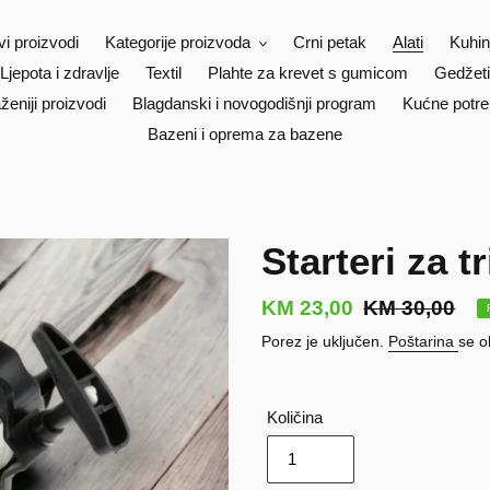
vi proizvodi
Kategorije proizvoda
Crni petak
Alati
Kuhin
Ljepota i zdravlje
Textil
Plahte za krevet s gumicom
Gedžeti
ženiji proizvodi
Blagdanski i novogodišnji program
Kućne potre
Bazeni i oprema za bazene
Starteri za 
Prodajna
KM 23,00
Redovna
KM 30,00
cijena
cijena
Porez je uključen.
Poštarina
se o
Količina