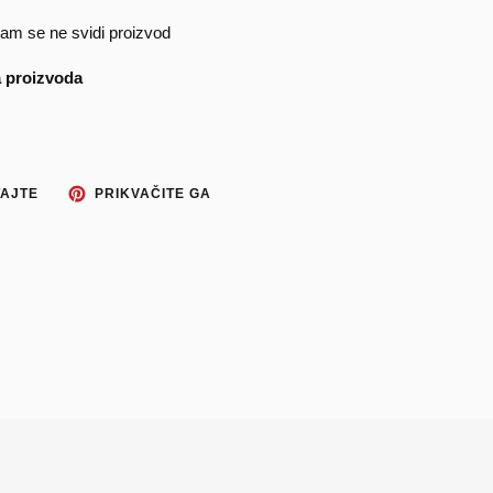
am se ne svidi proizvod
a proizvoda
TWEETAJTE
PRIKVAČITE
AJTE
PRIKVAČITE GA
NA
NA
TWITTERU
PINTEREST