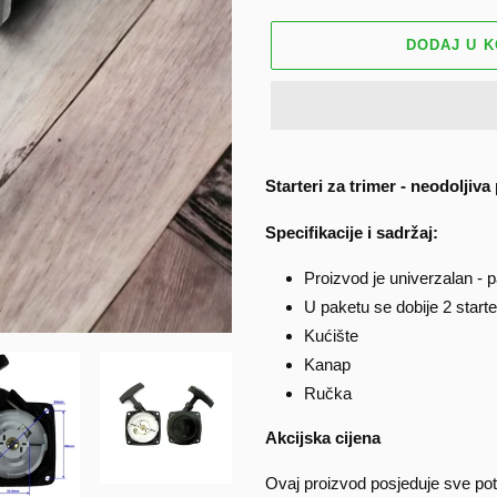
DODAJ U 
Dodavanje
proizvoda
Starteri za trimer - neodolj
u
košaricu
Specifikacije i sadržaj:
Proizvod je univerzalan - 
U paketu se dobije 2 starte
Kućište
Kanap
Ručka
Akcijska cijena
Ovaj proizvod posjeduje sve potr