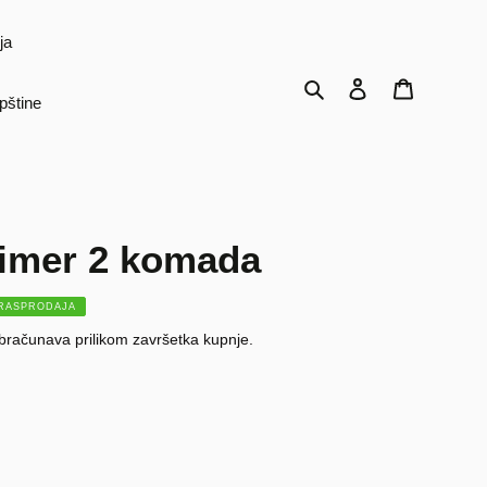
ja
Traži
Prijava
Košarica
pštine
trimer 2 komada
RASPRODAJA
bračunava prilikom završetka kupnje.